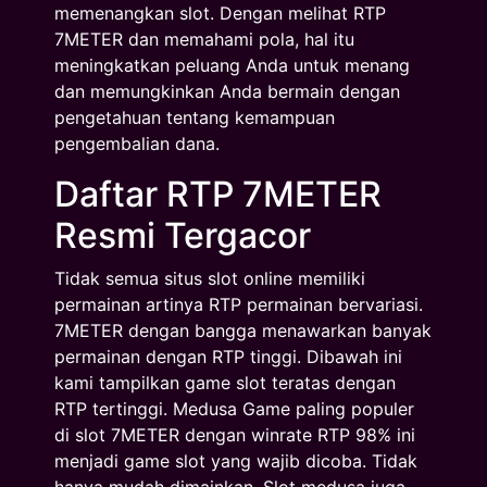
memenangkan slot. Dengan melihat RTP
7METER dan memahami pola, hal itu
meningkatkan peluang Anda untuk menang
dan memungkinkan Anda bermain dengan
pengetahuan tentang kemampuan
pengembalian dana.
Daftar RTP 7METER
Resmi Tergacor
Tidak semua situs slot online memiliki
permainan artinya RTP permainan bervariasi.
7METER dengan bangga menawarkan banyak
permainan dengan RTP tinggi. Dibawah ini
kami tampilkan game slot teratas dengan
RTP tertinggi. Medusa Game paling populer
di slot 7METER dengan winrate RTP 98% ini
menjadi game slot yang wajib dicoba. Tidak