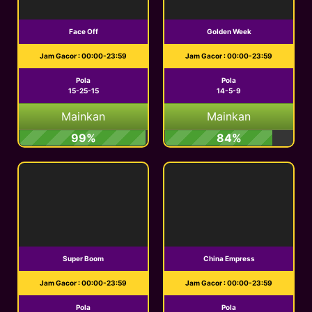
Face Off
Golden Week
Jam Gacor : 00:00-23:59
Jam Gacor : 00:00-23:59
Pola
Pola
15-25-15
14-5-9
Mainkan
Mainkan
99%
84%
Super Boom
China Empress
Jam Gacor : 00:00-23:59
Jam Gacor : 00:00-23:59
Pola
Pola