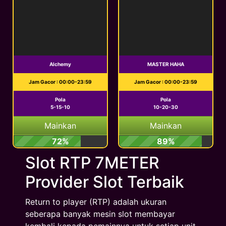
Alchemy
MASTER HAHA
Jam Gacor : 00:00-23:59
Jam Gacor : 00:00-23:59
Pola
Pola
5-15-10
10-20-30
Mainkan
Mainkan
72%
89%
Slot RTP 7METER
Provider Slot Terbaik
Return to player (RTP) adalah ukuran
seberapa banyak mesin slot membayar