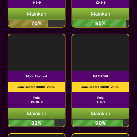
1-5-9
12-5-5
Mainkan
Mainkan
70%
95%
Moon Festival
DA FU GUI
Jam Gacor : 00:00-23:59
Jam Gacor : 00:00-23:59
Pola
Pola
15-18-8
2-9-1
Mainkan
Mainkan
82%
90%