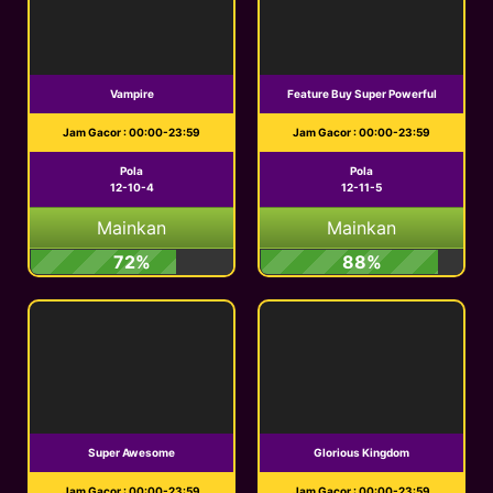
Vampire
Feature Buy Super Powerful
Jam Gacor : 00:00-23:59
Jam Gacor : 00:00-23:59
Pola
Pola
12-10-4
12-11-5
Mainkan
Mainkan
72%
88%
Super Awesome
Glorious Kingdom
Jam Gacor : 00:00-23:59
Jam Gacor : 00:00-23:59