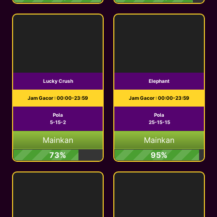
Lucky Crush
Elephant
Jam Gacor : 00:00-23:59
Jam Gacor : 00:00-23:59
Pola
Pola
5-15-2
25-15-15
Mainkan
Mainkan
73%
95%